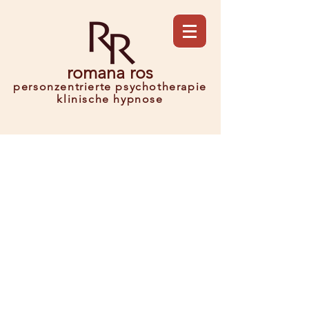
romana ros
personzentrierte psychotherapie
klinische h
ypnose